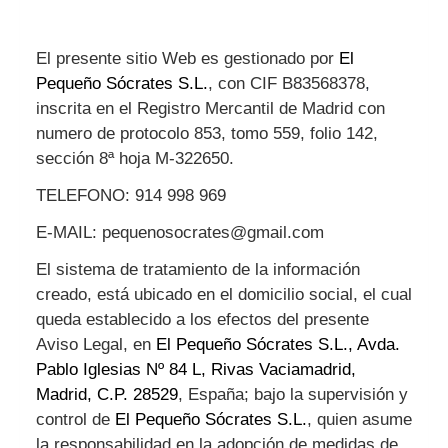
El
presente sitio
Web
es
gestionado
por
El
Pequeño Sócrates S.L.
,
con
CIF
B83568378
,
inscrita en el Registro Mercantil de Madrid con
numero de protocolo 853, tomo 559, folio 142,
sección 8ª hoja M-322650
.
TELEFONO:
914 998 969‬
E-MAIL:
pequenosocrates@gmail.com
El sistema de tratamiento de la información
creado, está ubicado en el domicilio social, el cual
queda establecido a los efectos del presente
Aviso Legal, en
El Pequeño Sócrates S.L., Avda.
Pablo Iglesias Nº 84 L, Rivas Vaciamadrid,
Madrid, C.P. 28529
, España; bajo la supervisión y
control de
El Pequeño Sócrates S.L.
, quien asume
la responsabilidad en la adopción de medidas de