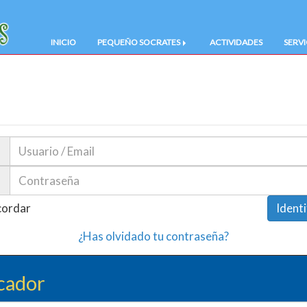
INICIO
PEQUEÑO SOCRATES
ACTIVIDADES
SERVI
cordar
Identi
¿Has olvidado tu contraseña?
cador